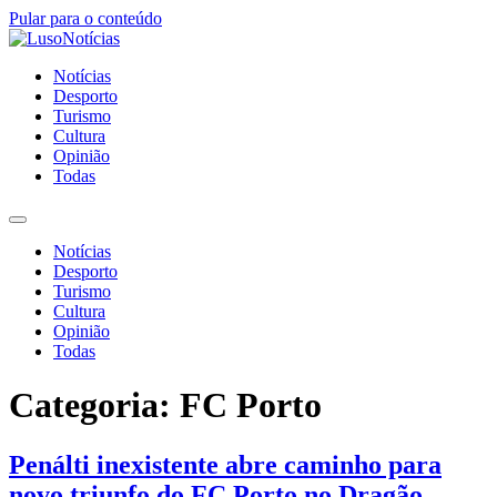
Pular para o conteúdo
Notícias
Desporto
Turismo
Cultura
Opinião
Todas
Notícias
Desporto
Turismo
Cultura
Opinião
Todas
Categoria:
FC Porto
Penálti inexistente abre caminho para
novo triunfo do FC Porto no Dragão