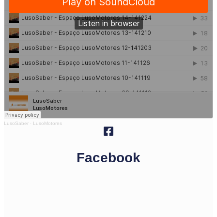
LusoSaber
·
LusoMotores
Facebook