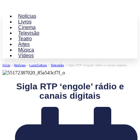
Notícias
Livros
Cinema
Televisão
Teatro
Artes
Música
Vídeos
Início
»
Notícias
»
LusoCultura
»
Televisão
»
Sigla RTP ‘engole’ rádio e canais digitais
Sigla RTP ‘engole’ rádio e
canais digitais