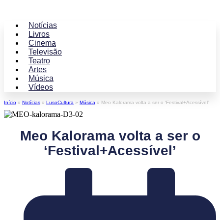
Notícias
Livros
Cinema
Televisão
Teatro
Artes
Música
Vídeos
Início
»
Notícias
»
LusoCultura
»
Música
»
Meo Kalorama volta a ser o ‘Festival+Acessível’
Meo Kalorama volta a ser o
‘Festival+Acessível’