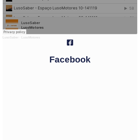
LusoSaber
·
LusoMotores
Facebook