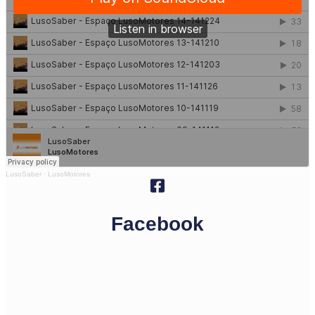
LusoSaber
·
LusoMotores
Facebook