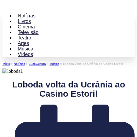
Notícias
Livros
Cinema
Televisão
Teatro
Artes
Música
Vídeos
Início
»
Notícias
»
LusoCultura
»
Música
»
Loboda volta da Ucrânia ao Casino Estoril
Loboda volta da Ucrânia ao
Casino Estoril