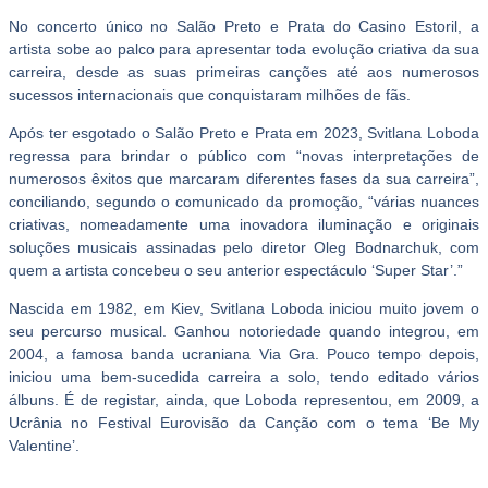
No concerto único no Salão Preto e Prata do Casino Estoril, a
artista sobe ao palco para apresentar toda evolução criativa da sua
carreira, desde as suas primeiras canções até aos numerosos
sucessos internacionais que conquistaram milhões de fãs.
Após ter esgotado o Salão Preto e Prata em 2023, Svitlana Loboda
regressa para brindar o público com “novas interpretações de
numerosos êxitos que marcaram diferentes fases da sua carreira”,
conciliando, segundo o comunicado da promoção, “várias nuances
criativas, nomeadamente uma inovadora iluminação e originais
soluções musicais assinadas pelo diretor Oleg Bodnarchuk, com
quem a artista concebeu o seu anterior espectáculo ‘Super Star’.”
Nascida em 1982, em Kiev, Svitlana Loboda iniciou muito jovem o
seu percurso musical. Ganhou notoriedade quando integrou, em
2004, a famosa banda ucraniana Via Gra. Pouco tempo depois,
iniciou uma bem-sucedida carreira a solo, tendo editado vários
álbuns. É de registar, ainda, que Loboda representou, em 2009, a
Ucrânia no Festival Eurovisão da Canção com o tema ‘Be My
Valentine’.